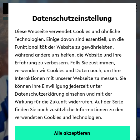
Automatische
zum
zum
zum
Inhaltswechsel
Hauptinhalt
Hauptmenü
Fußbereich
Datenschutzeinstellung
vermeiden
wechseln
wechseln
wechseln
Diese Webseite verwendet Cookies und ähnliche
Technologien. Einige davon sind essentiell, um die
Funktionalität der Website zu gewährleisten,
während andere uns helfen, die Website und Ihre
Erfahrung zu verbessern. Falls Sie zustimmen,
verwenden wir Cookies und Daten auch, um Ihre
Fa­kul­tät Phy­sik
Interaktionen mit unserer Webseite zu messen. Sie
können Ihre Einwilligung jederzeit unter
Datenschutzerklärung
einsehen und mit der
Wirkung für die Zukunft widerrufen. Auf der Seite
finden Sie auch zusätzliche Informationen zu den
verwendeten Cookies und Technologien.
Alle akzeptieren
© Uni­ver­si­tät Bie­le­feld/ André Wir­sig