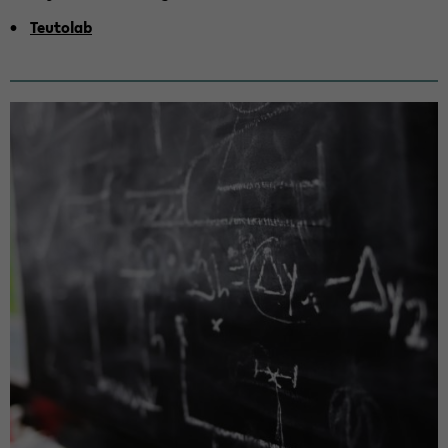
Teu­to­l­ab