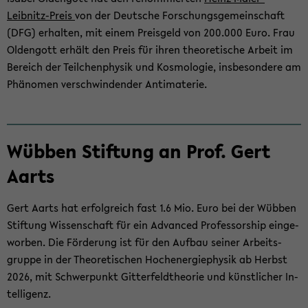
Leibnitz-Preis
von der Deut­sche For­schungs­ge­mein­schaft
(DFG) er­hal­ten, mit einem Preis­geld von 200.000 Euro. Frau
Old­en­gott er­hält den Preis für ihren theo­re­ti­sche Ar­beit im
Be­reich der Teil­chen­phy­sik und Kos­mo­lo­gie, ins­be­son­de­re am
Phä­no­men ver­schwin­den­der An­ti­ma­te­rie.
Wüb­ben Stif­tung an Prof. Gert
Aarts
Gert Aarts hat er­folg­reich fast 1.6 Mio. Euro bei der Wüb­ben
Stif­tung Wis­sen­schaft für ein Ad­van­ced Pro­fes­sor­ship ein­ge­
wor­ben. Die För­de­rung ist für den Auf­bau sei­ner Ar­beits­
grup­pe in der Theo­re­ti­schen Hoch­en­er­gie­phy­sik ab Herbst
2026, mit Schwer­punkt Git­ter­feld­theo­rie und künst­li­cher In­
tel­li­genz.