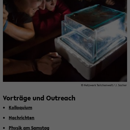
© Netz­werk Teil­chen­welt / J. So­cher
Vorträge und ­Outreach
Kol­lo­qui­um
Nach­rich­ten
Phy­sik am Sams­tag