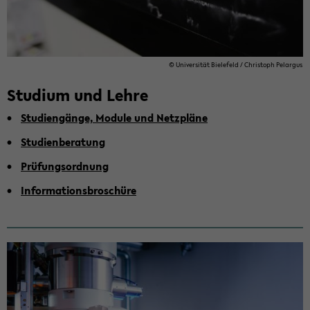
© Uni­ver­si­tät Bie­le­feld / Chris­toph Pe­l­ar­gus
Stu­di­um und Lehre
Stu­di­en­gän­ge, Mo­du­le und Netz­plä­ne
Stu­di­en­be­ra­tung
Prü­fungs­ord­nung
In­for­ma­ti­ons­bro­schü­re