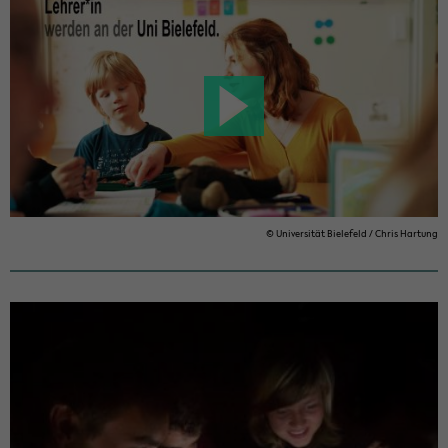
© Uni­ver­si­tät Bie­le­feld / Chris Har­tung