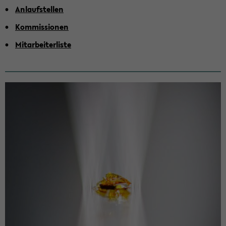
An­lauf­stel­len
Kom­mis­sio­nen
Mit­ar­bei­ter­lis­te