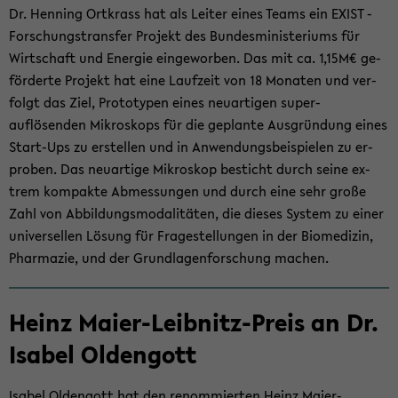
der
Dr. Hen­ning Ortkrass hat als Lei­ter eines Teams ein EXIST -
Sek­
For­schungs­trans­fer Pro­jekt des Bun­des­mi­nis­te­ri­ums für
ti­
Wirt­schaft und En­er­gie ein­ge­wor­ben. Das mit ca. 1,15M€ ge­
on
för­der­te Pro­jekt hat eine Lauf­zeit von 18 Mo­na­ten und ver­
wech­
folgt das Ziel, Pro­to­ty­pen eines neu­ar­ti­gen super-​
seln
auflösenden Mi­kro­skops für die ge­plan­te Aus­grün­dung eines
Start-​Ups zu er­stel­len und in An­wen­dungs­bei­spie­len zu er­
pro­ben. Das neu­ar­ti­ge Mi­kro­skop be­sticht durch seine ex­
trem kom­pak­te Ab­mes­sun­gen und durch eine sehr große
Zahl von Ab­bil­dungs­mo­da­li­tä­ten, die die­ses Sys­tem zu einer
uni­ver­sel­len Lö­sung für Fra­ge­stel­lun­gen in der Bio­me­di­zin,
Phar­ma­zie, und der Grund­la­gen­for­schung ma­chen.
Heinz Maier-​Leibnitz-Preis an Dr.
Isa­bel Old­en­gott
Isa­bel Old­en­gott hat den re­nom­mier­ten
Heinz Maier-​