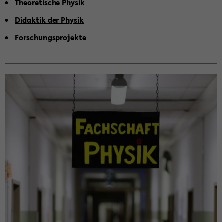
Theo­re­ti­sche Phy­sik
Di­dak­tik der Phy­sik
For­schungs­pro­jek­te