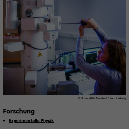
© Uni­ver­si­tät Bie­le­feld / André Wir­sig
For­schung
Ex­pe­ri­men­tel­le Phy­sik