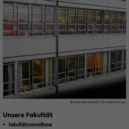
© Uni­ver­si­tät Bie­le­feld / Chris­toph Pe­l­ar­gus
Un­se­re Fa­kul­tät
Fa­kul­täts­ver­wal­tung