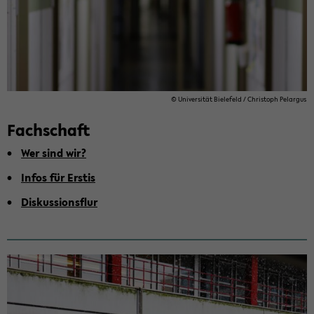
© Uni­ver­si­tät Bie­le­feld / Chris­toph Pe­l­ar­gus
Fach­schaft
Wer sind wir?
Infos für Erstis
Dis­kus­si­ons­flur