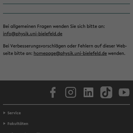
Bei all­ge­mei­nen Fra­gen wen­den Sie sich bitte an:
info@phy­sik.uni-​bielefeld.de
Bei Ver­bes­se­rungs­vor­schlä­gen oder Feh­lern auf die­ser Web­
sei­te bitte an:
home­page@phy­sik.uni-​bielefeld.de
wen­den.
Face­book
In­sta­gram
Lin­ke­dIn
Tik­Tok
You
Service
Fakultäten